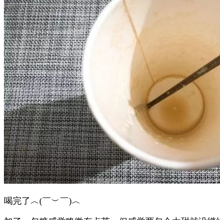
喝完了︿(￣︶￣)︿