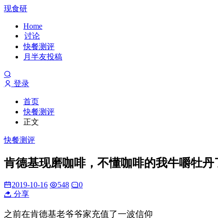
现食研
Home
讨论
快餐测评
月半友投稿
登录
首页
快餐测评
正文
快餐测评
肯德基现磨咖啡，不懂咖啡的我牛嚼牡丹
2019-10-16
548
0
分享
之前在肯德基老爷爷家充值了一波信仰