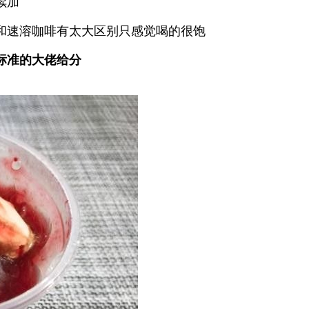
续加
和速溶咖啡有太大区别只感觉喝的很饱
标准的大佬给分