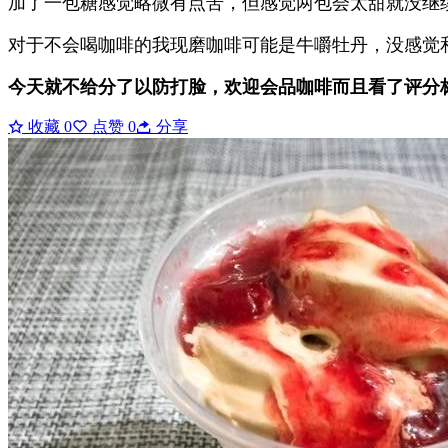
加了一包糖感觉略微有点苦，但感觉两包会太甜就没继
对于不会喝咖啡的我现磨咖啡可能是牛嚼牡丹，没感觉
今天就不给分了以防打脸，欢迎会品咖啡而且看了评分
收藏
0
点赞
0
分享