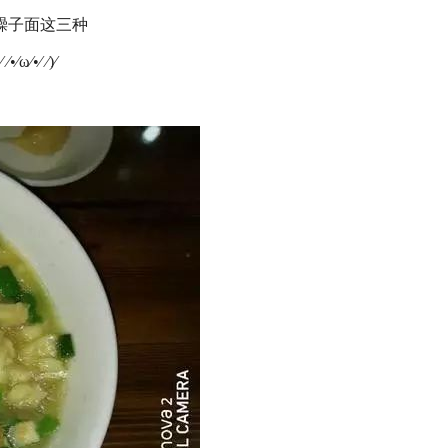
臊子面这三种
⁄ ⁄)⁄