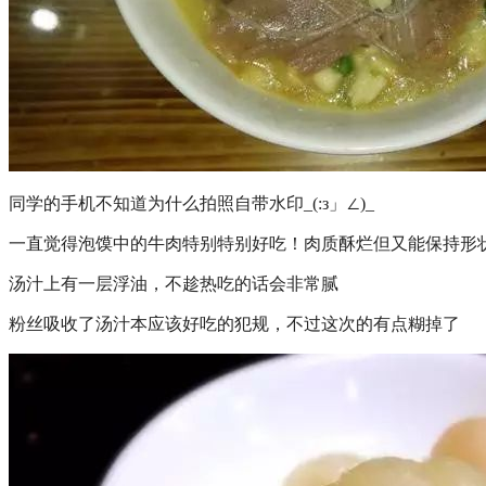
同学的手机不知道为什么拍照自带水印_(:з」∠)_
一直觉得泡馍中的牛肉特别特别好吃！肉质酥烂但又能保持形
汤汁上有一层浮油，不趁热吃的话会非常腻
粉丝吸收了汤汁本应该好吃的犯规，不过这次的有点糊掉了