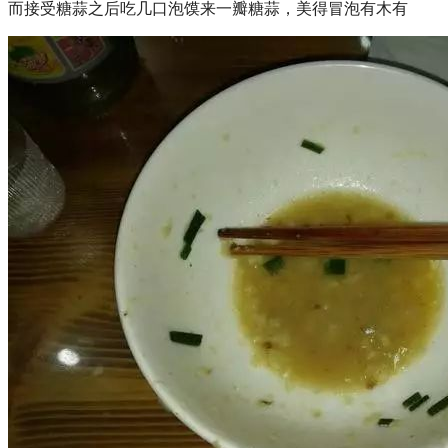
而接受糖蒜之后吃几口泡馍来一瓣糖蒜，美得冒泡有木有