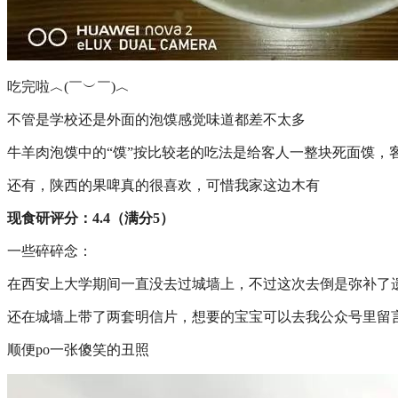
吃完啦︿(￣︶￣)︿
不管是学校还是外面的泡馍感觉味道都差不太多
牛羊肉泡馍中的“馍”按比较老的吃法是给客人一整块死面馍
还有，陕西的果啤真的很喜欢，可惜我家这边木有
现食研评分：4.4（满分5）
一些碎碎念：
在西安上大学期间一直没去过城墙上，不过这次去倒是弥补了
还在城墙上带了两套明信片，想要的宝宝可以去我公众号里留
顺便po一张傻笑的丑照