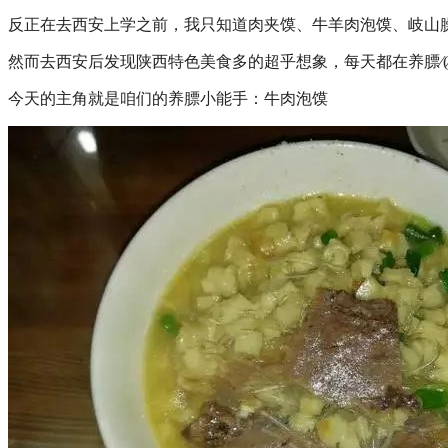
反正在去西安上学之前，我只知道肉夹馍、牛羊肉泡馍、岐山
然而去西安后发现陕西特色美食多的超乎想象，每天都在养膘⁄(⁄ ⁄•⁄ω⁄•
今天的主角就是咱们的养膘小能手：牛肉泡馍