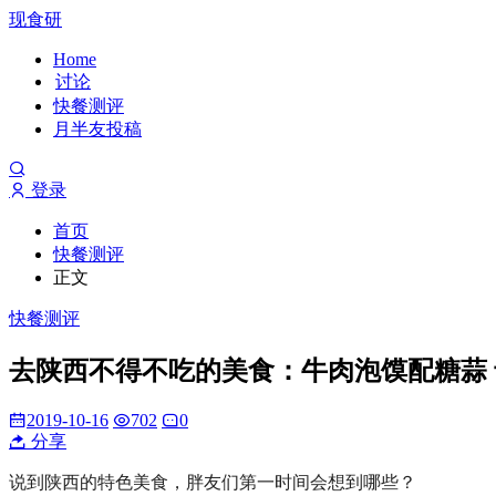
现食研
Home
讨论
快餐测评
月半友投稿
登录
首页
快餐测评
正文
快餐测评
去陕西不得不吃的美食：牛肉泡馍配糖蒜
2019-10-16
702
0
分享
说到陕西的特色美食，胖友们第一时间会想到哪些？