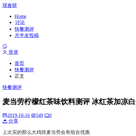
现食研
Home
讨论
快餐测评
月半友投稿
登录
首页
快餐测评
正文
快餐测评
麦当劳柠檬红茶味饮料测评 冰红茶加凉
2019-10-16
549
0
分享
上次买的那么大鸡排麦当劳会有组合优惠