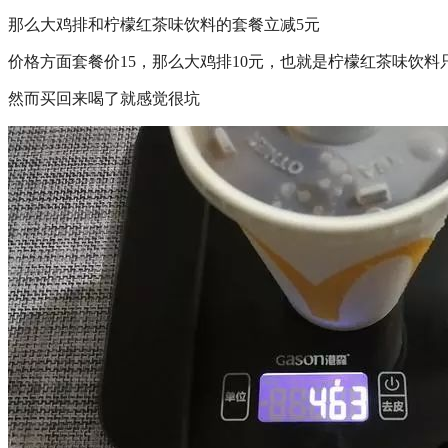
那么大鸡排和柠檬红茶味饮料的套餐立减5元
价格方面套餐价15，那么大鸡排10元，也就是柠檬红茶味饮料
然而买回来喝了就感觉很坑