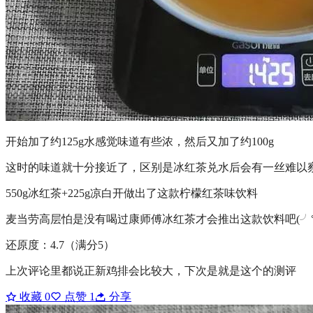
开始加了约125g水感觉味道有些浓，然后又加了约100g
这时的味道就十分接近了，区别是冰红茶兑水后会有一丝难以
550g冰红茶+225g凉白开做出了这款柠檬红茶味饮料
麦当劳高层怕是没有喝过康师傅冰红茶才会推出这款饮料吧(╯°O
还原度：4.7（满分5）
上次评论里都说正新鸡排会比较大，下次是就是这个的测评
收藏
0
点赞
1
分享