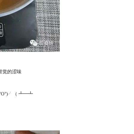
察觉的涩味
°)╯（ ┻━┻