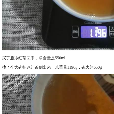
买了瓶冰红茶回来，净含量是550ml
找了个大碗把冰红茶倒出来，总重量1196g，碗大约650g