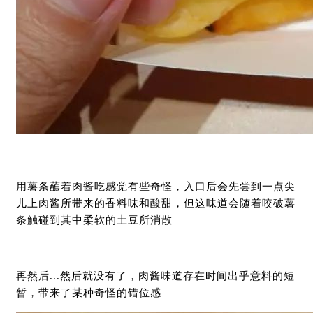
用薯条蘸着肉酱吃感觉有些奇怪，入口后会先尝到一点尖
儿上肉酱所带来的香料味和酸甜，但这味道会随着咬破薯
条触碰到其中柔软的土豆所消散
再然后...然后就没有了，肉酱味道存在时间出乎意料的短
暂，带来了某种奇怪的错位感