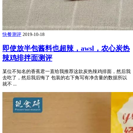
快餐测评
2019-10-18
即使放半包酱料也超辣，awsl，农心炭热
辣鸡排拌面测评
某位不知名的香蕉君一直给我推荐这款炭热辣鸡排面，然后我
去吃了，然后我后悔了 包装的右下角写有净含量的数据所以
就不 ...