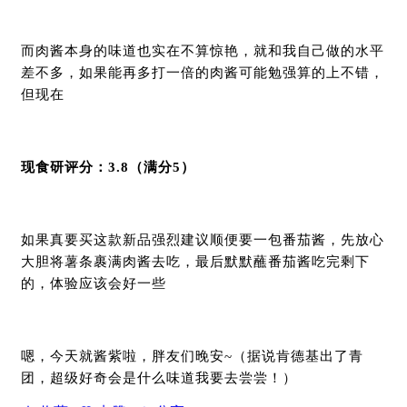
而肉酱本身的味道也实在不算惊艳，就和我自己做的水平
差不多，如果能再多打一倍的肉酱可能勉强算的上不错，
但现在
现食研评分：3.8（满分5）
如果真要买这款新品强烈建议顺便要一包番茄酱，先放心
大胆将薯条裹满肉酱去吃，最后默默蘸番茄酱吃完剩下
的，体验应该会好一些
嗯，今天就酱紫啦，胖友们晚安~（据说肯德基出了青
团，超级好奇会是什么味道我要去尝尝！）