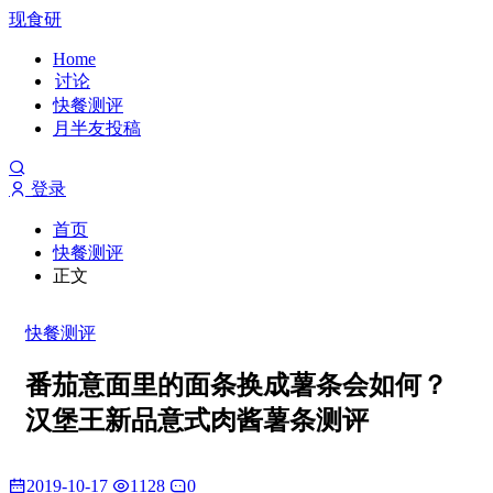
现食研
Home
讨论
快餐测评
月半友投稿
登录
首页
快餐测评
正文
快餐测评
番茄意面里的面条换成薯条会如何？
汉堡王新品意式肉酱薯条测评
2019-10-17
1128
0