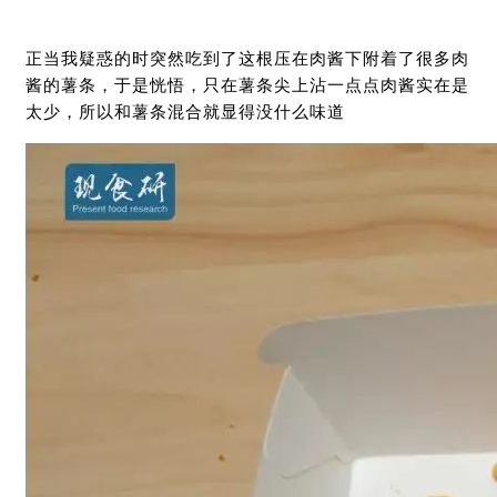
正当我疑惑的时突然吃到了这根压在肉酱下附着了很多肉
酱的薯条，于是恍悟，只在薯条尖上沾一点点肉酱实在是
太少，所以和薯条混合就显得没什么味道