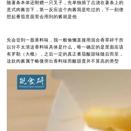
随薯条本体还附赠一只叉子，先单独插了点浇在薯条上的
意式肉酱尝下，第一反应这个肉酱我是吃过的，下一刻便
想起番茄意面里会用到的酱就是他
先会尝到一股香料味，我一般偷懒直接用混合香草碎干所
以分不太清这香料味具体是什么，唯一确定的是里面应该
有罗勒（大概），之后一定的真正番茄酸甜味随后而至，
这款肉酱属于略微突出香料味而酸甜度并不算高的类型