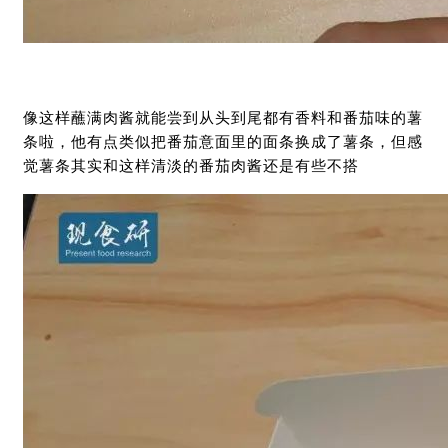
像这样蘸满肉酱就能尝到从头到尾都有香料和番茄味的薯
条啦，他有点类似把番茄意面里的面条换成了薯条，但感
觉薯条其实和这样清淡的番茄肉酱还是有些不搭