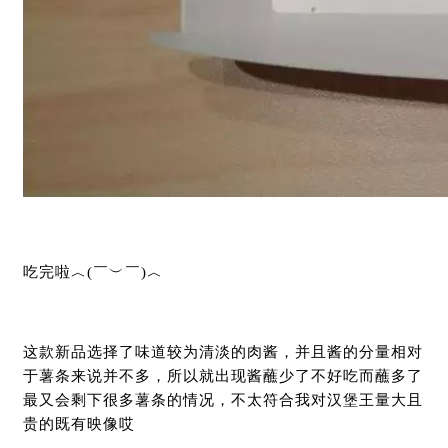
吃完啦︿(￣︶￣)︿
这款新品选择了味道较为清淡的肉酱，并且酱的分量相对
于薯条来说并不多，所以就出现酱蘸少了不好吃而蘸多了
最又会剩下很多薯条的情况，不太符合我对汉堡王量大且
贵的既有映像哎