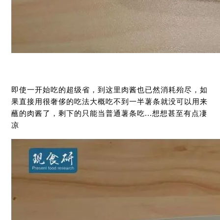
即使一开始吃的超级省，到这里肉酱也已然消耗殆尽，如
果直接用很奢侈的吃法大概吃不到一半薯条就没可以用来
蘸的肉酱了，剩下的只能当普通薯条吃...想想甚至有点凄
凉