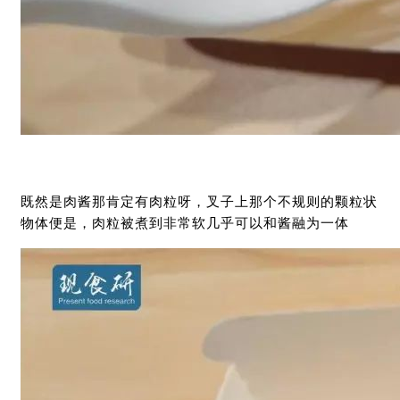
既然是肉酱那肯定有肉粒呀，叉子上那个不规则的颗粒状
物体便是，肉粒被煮到非常软几乎可以和酱融为一体