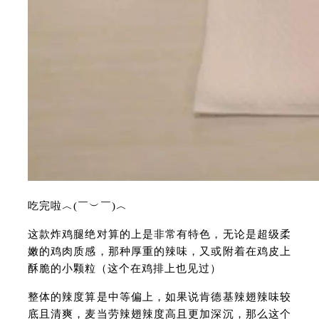
吃完啦︿(￣︶￣)︿
这款炸鸡腿绝对算的上是非常有特色，无论是超级柔
嫩的鸡肉质感，那种厚重的辣味，又或附着在鸡皮上
酥脆的小颗粒（这个在鸡排上也见过）
整体的辣度算是中等偏上，如果说肯德基辣翅辣味较
底且清爽，麦当劳辣翅辣度高且更加深沉，那么这个