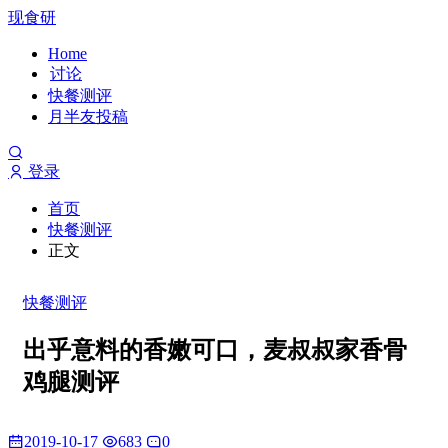
现食研
Home
讨论
快餐测评
月半友投稿
登录
首页
快餐测评
正文
快餐测评
出乎意料的香嫩可口，麦叔叔家香骨
鸡腿测评
2019-10-17
683
0