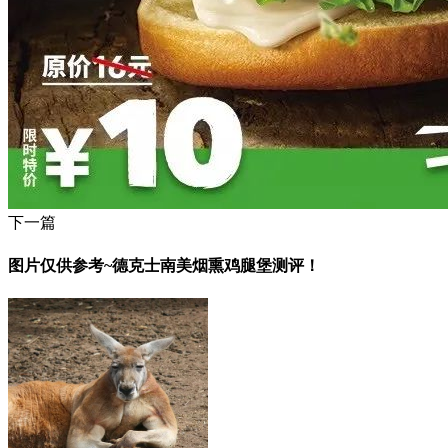
下一篇
图片仅供参考~德克士南美烟熏鸡腿堡测评！