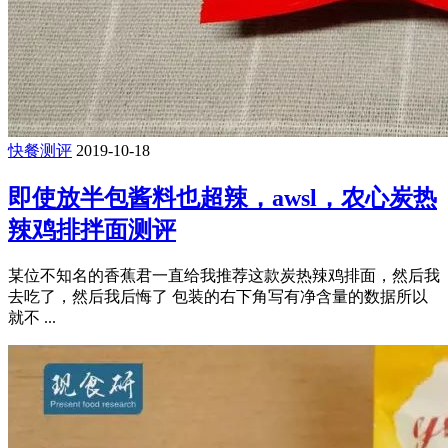
快餐测评
2019-10-18
即使放半包酱料也超辣，awsl，农心炭热
辣鸡排拌面测评
某位不知名的香蕉君一直给我推荐这款炭热辣鸡排面，然后我
去吃了，然后我后悔了 包装的右下角写有净含量的数据所以
就不 ...