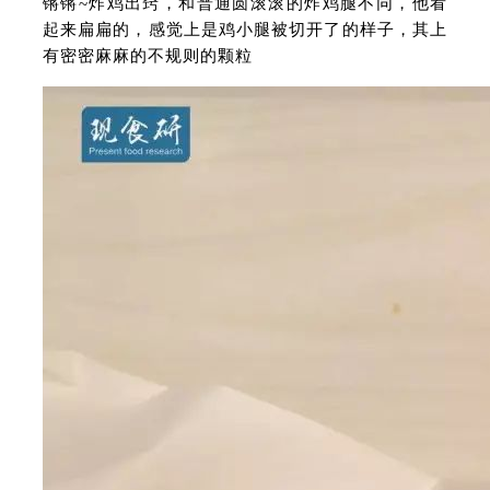
锵锵~炸鸡出窍，和普通圆滚滚的炸鸡腿不同，他看
起来扁扁的，感觉上是鸡小腿被切开了的样子，其上
有密密麻麻的不规则的颗粒