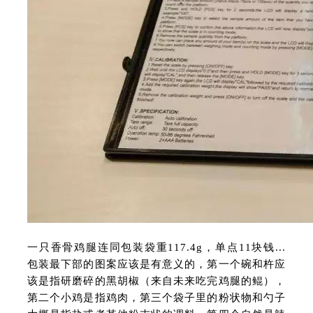
一只香骨鸡腿连同包装袋重117.4g，单点11块钱...
包装最下部的图案应该是有意义的，第一个碗和杵应
该是指研磨碎的黑胡椒（来自未来吃完鸡腿的鲲），
第二个小鸡是指鸡肉，第三个袋子里的粉状物和勺子