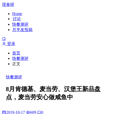
现食研
Home
讨论
快餐测评
月半友投稿
登录
首页
快餐测评
正文
快餐测评
8月肯德基、麦当劳、汉堡王新品盘
点，麦当劳安心做咸鱼中
2019-10-17
609
0