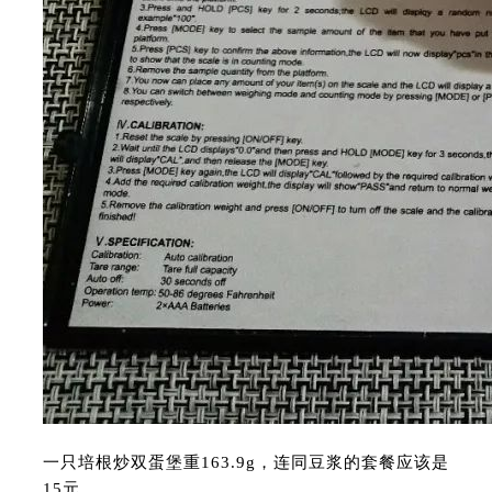
一只培根炒双蛋堡重163.9g，连同豆浆的套餐应该是
15元