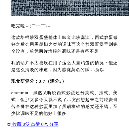
吃完啦︿(￣︶￣)︿
这款培根炒双蛋堡整体上味道比较寡淡，西式炒蛋做
好之后会用黑胡椒之类的调味而这个炒双蛋堡里则完
全没有，单凭两片培根的调味还是有些不足
我的话并不太喜欢在用了这么大量鸡蛋的情况下他还
是这么清淡的味道，因为感觉莫名的腻....所以
现食研评分：3.7（满分5）
emmmm 虽然又听说西式炒蛋还分英式、法式、美
式，但那太多今天就不说了...突然想起来之前吃麦当
劳全餐在这种炒蛋里加了黑胡椒碎的感觉还不错，至
少比调味不足的他好上很多
收藏
0
点赞
0
分享