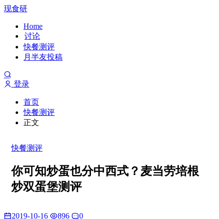
现食研
Home
讨论
快餐测评
月半友投稿
登录
首页
快餐测评
正文
快餐测评
你可知炒蛋也分中西式？麦当劳培根
炒双蛋堡测评
2019-10-16
896
0