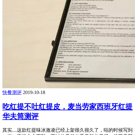
快餐测评
2019-10-18
吃红提不吐红提皮，麦当劳家西班牙红提
华夫筒测评
其实....这款红提味冰激凌已经上架很久很久了，咕的时候写到