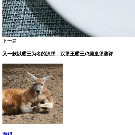
下一篇
又一款以霸王为名的汉堡，汉堡王霸王鸡腿皇堡测评
灏鲲