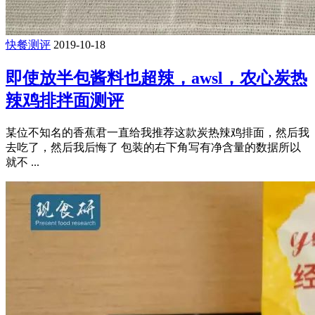
快餐测评
2019-10-18
即使放半包酱料也超辣，awsl，农心炭热
辣鸡排拌面测评
某位不知名的香蕉君一直给我推荐这款炭热辣鸡排面，然后我
去吃了，然后我后悔了 包装的右下角写有净含量的数据所以
就不 ...