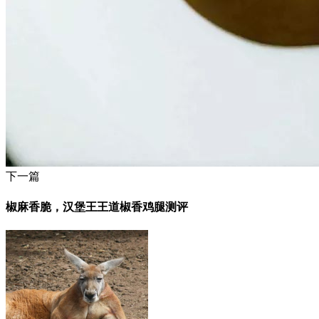
下一篇
椒麻香脆，汉堡王王道椒香鸡腿测评