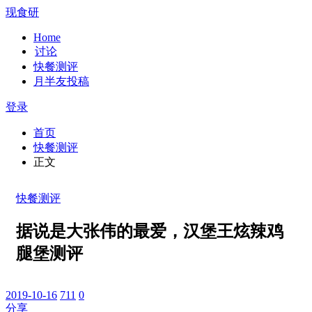
现食研
Home
讨论
快餐测评
月半友投稿
登录
首页
快餐测评
正文
快餐测评
据说是大张伟的最爱，汉堡王炫辣鸡
腿堡测评
2019-10-16
711
0
分享