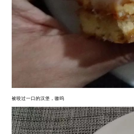
被咬过一口的汉堡，嗷呜