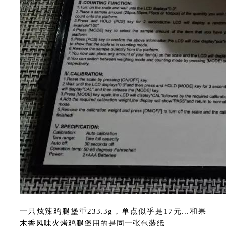
一只炫辣鸡腿堡重233.3g，单点似乎是17元...和果
木香风味火烤鸡腿堡用的是同一张包装纸