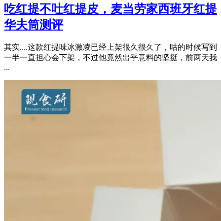
吃红提不吐红提皮，麦当劳家西班牙红提
华夫筒测评
其实....这款红提味冰激凌已经上架很久很久了，咕的时候写到
一半一直担心会下架，不过他竟然出乎意料的坚挺，前两天我
...