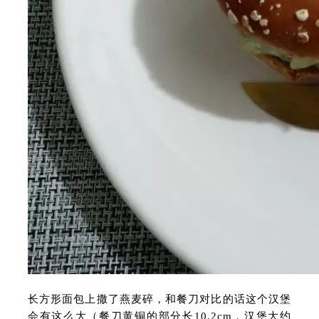
长方形面包上撒了燕麦碎，和餐刀对比的话这个汉堡
会有这么大（餐刀黄铜的部分长10.2cm，汉堡大约