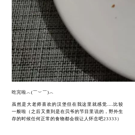
吃完啦︿(￣︶￣)︿
虽然是大老师喜欢的汉堡但在我这里就感觉....比较
一般啦（之后又查到是在贝爷的节目里说的，野外生
存的时候任何正常的食物都会很让人怀念吧23333）