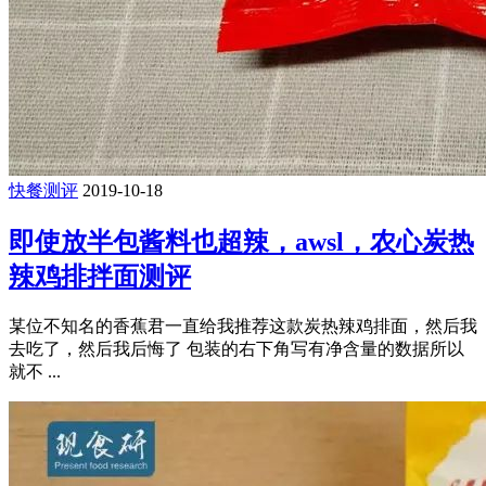
快餐测评
2019-10-18
即使放半包酱料也超辣，awsl，农心炭热
辣鸡排拌面测评
某位不知名的香蕉君一直给我推荐这款炭热辣鸡排面，然后我
去吃了，然后我后悔了 包装的右下角写有净含量的数据所以
就不 ...