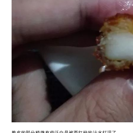
脆皮的部分稍微有些泛白是被西红柿的汁水打湿了，