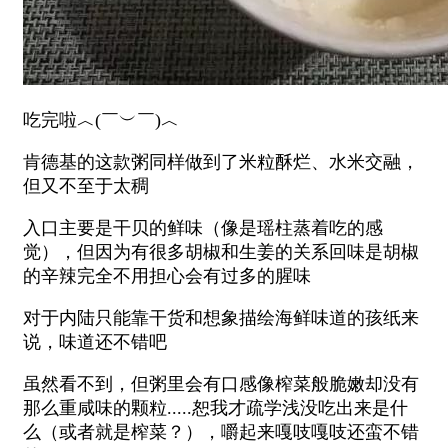
吃完啦︿(￣︶￣)︿
肯德基的这款粥同样做到了米粒酥烂、水米交融，
但又不至于太稠
入口主要是干贝的鲜味（像是瑶柱蒸着吃的感
觉），但因为有很多胡椒和生姜的关系回味是胡椒
的辛辣完全不用担心会有过多的腥味
对于内陆只能靠干货和想象描绘海鲜味道的孩纸来
说，味道还不错吧
虽然看不到，但粥里会有口感像榨菜般脆嫩却没有
那么重咸味的颗粒.....恕我才疏学浅没吃出来是什
么（或者就是榨菜？），嚼起来嘎吱嘎吱还蛮不错