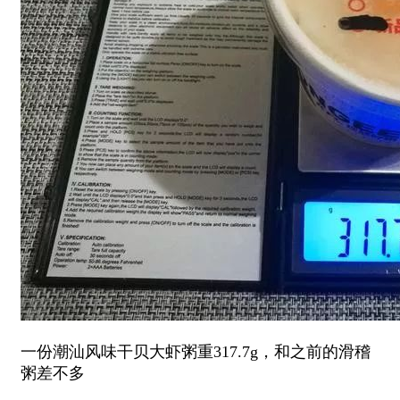
一份潮汕风味干贝大虾粥重317.7g，和之前的滑稽
粥差不多