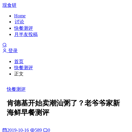
现食研
Home
讨论
快餐测评
月半友投稿
登录
首页
快餐测评
正文
快餐测评
肯德基开始卖潮汕粥了？老爷爷家新
海鲜早餐测评
2019-10-16
589
0