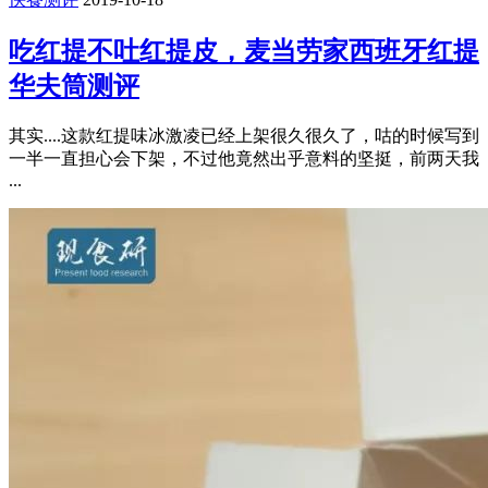
吃红提不吐红提皮，麦当劳家西班牙红提
华夫筒测评
其实....这款红提味冰激凌已经上架很久很久了，咕的时候写到
一半一直担心会下架，不过他竟然出乎意料的坚挺，前两天我
...