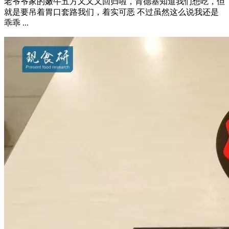
老爷爷家的嫩牛五方又又又回归啦，肯德基知道我们想吃，但
就是要吊着胃口套路我们，着实可恶 不过虽然这么说我还是
乖乖 ...