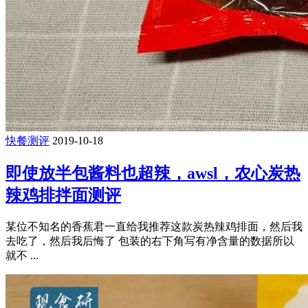
快餐测评
2019-10-18
即使放半包酱料也超辣，awsl，农心炭热
辣鸡排拌面测评
某位不知名的香蕉君一直给我推荐这款炭热辣鸡排面，然后我
去吃了，然后我后悔了 包装的右下角写有净含量的数据所以
就不 ...