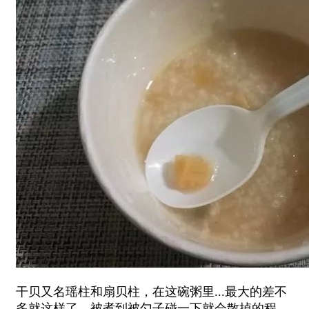
干贝又名瑶柱和扇贝柱，在这碗粥里...最大的差不
多就这样了，被煮到被勺子碰一下就会散掉的程