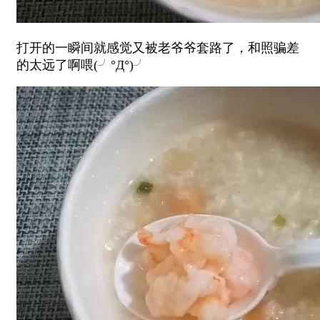
打开的一瞬间就感觉又被老爷爷套路了，和照骗差
的太远了啊喂(╯°Д°)╯