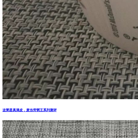
这粥是真滴皮，麦当劳粥王系列测评