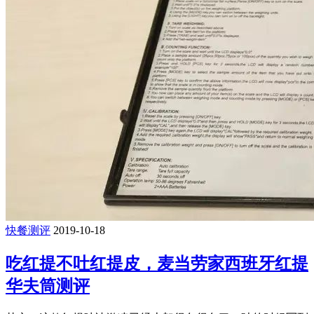
快餐测评
2019-10-18
吃红提不吐红提皮，麦当劳家西班牙红提
华夫筒测评