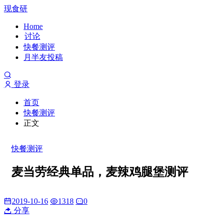
现食研
Home
讨论
快餐测评
月半友投稿
登录
首页
快餐测评
正文
快餐测评
麦当劳经典单品，麦辣鸡腿堡测评
2019-10-16
1318
0
分享