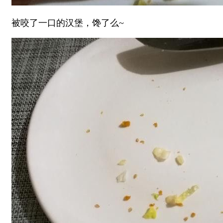
被咬了一口的汉堡，馋了么~