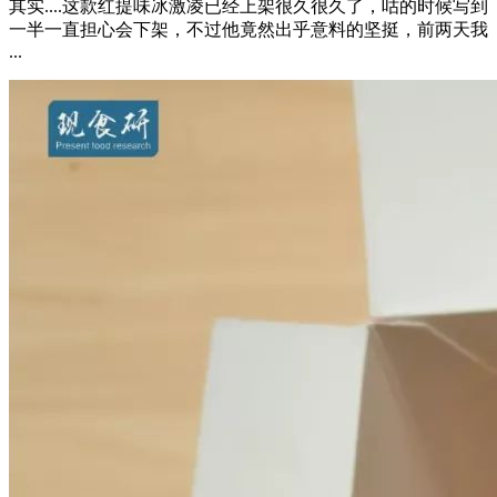
其实....这款红提味冰激凌已经上架很久很久了，咕的时候写到
一半一直担心会下架，不过他竟然出乎意料的坚挺，前两天我
...