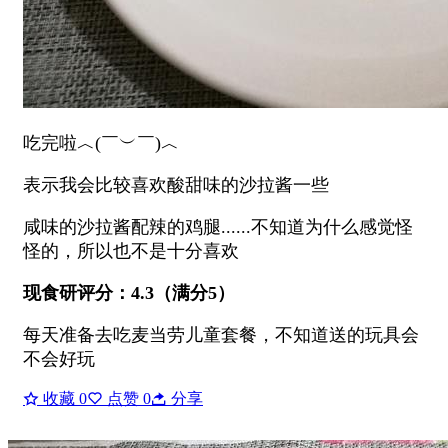
吃完啦︿(￣︶￣)︿
表示我会比较喜欢酸甜味的沙拉酱一些
咸味的沙拉酱配辣的鸡腿......不知道为什么感觉怪
怪的，所以也不是十分喜欢
现食研评分：4.3（满分5）
每天准备去吃麦当劳儿童套餐，不知道送的玩具会
不会好玩
收藏
0
点赞
0
分享