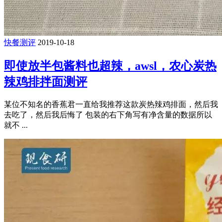
快餐测评
2019-10-18
即使放半包酱料也超辣，awsl，农心炭热
辣鸡排拌面测评
某位不知名的香蕉君一直给我推荐这款炭热辣鸡排面，然后我
去吃了，然后我后悔了 包装的右下角写有净含量的数据所以
就不 ...