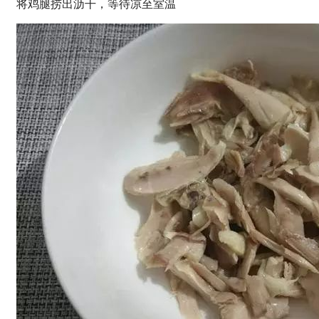
将鸡腿捞出沥干，等待凉至室温