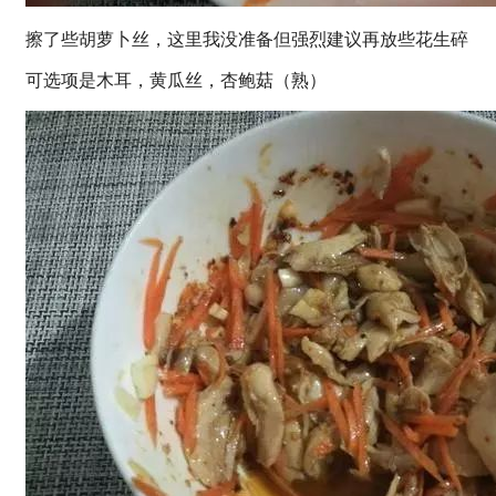
擦了些胡萝卜丝，这里我没准备但强烈建议再放些花生碎
可选项是木耳，黄瓜丝，杏鲍菇（熟）