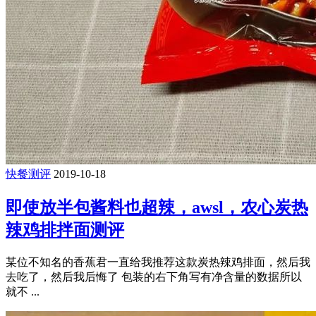
快餐测评
2019-10-18
即使放半包酱料也超辣，awsl，农心炭热
辣鸡排拌面测评
某位不知名的香蕉君一直给我推荐这款炭热辣鸡排面，然后我
去吃了，然后我后悔了 包装的右下角写有净含量的数据所以
就不 ...