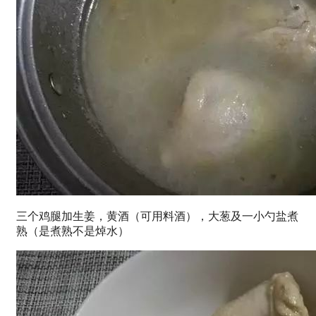
三个鸡腿加生姜，黄酒（可用料酒），大葱及一小勺盐煮
熟（是煮熟不是焯水）