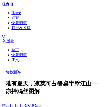
现食研
Home
讨论
快餐测评
月半友投稿
登录
首页
快餐测评
正文
快餐测评
唯有夏天，凉菜可占餐桌半壁江山──
凉拌鸡丝图解
2019-10-16
619
0